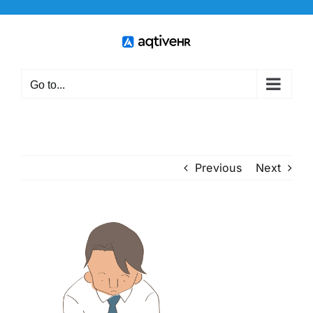
Skip
to
content
Go to...
Previous
Next
View
Larger
Image