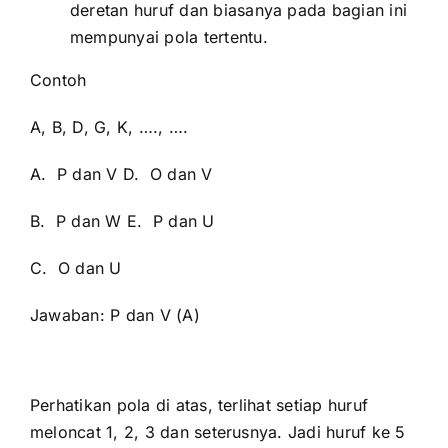
deretan huruf dan biasanya pada bagian ini
mempunyai pola tertentu.
Contoh
A, B, D, G, K, …., ….
A. P dan V D. O dan V
B. P dan W E. P dan U
C. O dan U
Jawaban: P dan V (A)
Perhatikan pola di atas, terlihat setiap huruf
meloncat 1, 2, 3 dan seterusnya. Jadi huruf ke 5