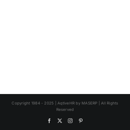
Copyright 1984 - 2025 | AqtiveHR by MASERP | All Rights
Reserved
Facebook
X
Instagram
Pinterest