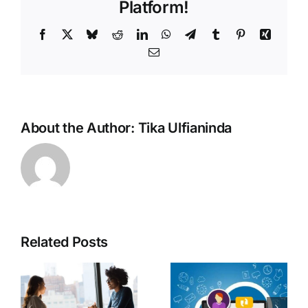
Tahapan
Platform!
Teamwork
Facebook
X
Bluesky
Reddit
LinkedIn
WhatsApp
Telegram
Tumblr
Pinterest
Xing
Email
About the Author:
Tika Ulfianinda
Related Posts
Intip
Strategi
Tips
Market
Memilih