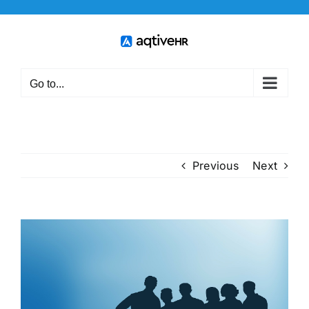
Skip
to
content
Go to...
Previous
Next
View
Larger
Image