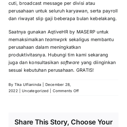
cuti, broadcast message per divisi atau
perusahaan untuk seluruh karyawan, serta payroll
dan riwayat slip gaji beberapa bulan kebelakang.
Saatnya gunakan AqtiveHR by MASERP untuk
memaksimalkan
teamwprk
sekaligus membantu
perusahaan dalam meningkatkan
produktivitasnya. Hubungi tim kami sekarang
juga dan konsultasikan
software
yang diinginkan
sesuai kebutuhan perusahaan. GRATIS!
By
Tika Ulfianinda
|
December 28,
on
2022
|
Uncategorized
|
Comments Off
Ingin
Kerja
Produktif?
Simak
Share This Story, Choose Your
7