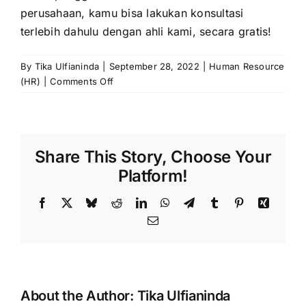
perusahaan, kamu bisa lakukan konsultasi
terlebih dahulu dengan ahli kami, secara gratis!
By
Tika Ulfianinda
|
September 28, 2022
|
Human Resource
on
(HR)
|
Comments Off
Mengenal
Tunjangan
Kehadiran
Karyawan
Share This Story, Choose Your
dan
Perhitungannya
Platform!
Facebook
X
Bluesky
Reddit
LinkedIn
WhatsApp
Telegram
Tumblr
Pinterest
Xing
Email
About the Author:
Tika Ulfianinda