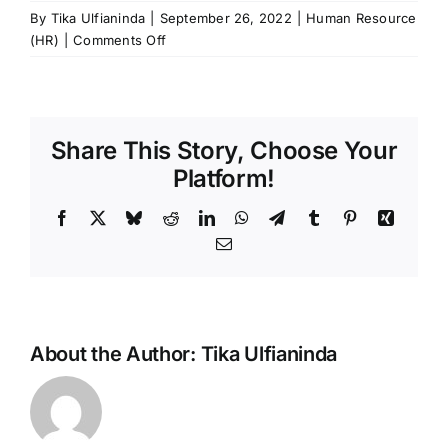
By
Tika Ulfianinda
|
September 26, 2022
|
Human Resource
on
(HR)
|
Comments Off
Mengenal
KPI
Software
Beserta
Share This Story, Choose Your
Keuntungannya
Platform!
Facebook
X
Bluesky
Reddit
LinkedIn
WhatsApp
Telegram
Tumblr
Pinterest
Xing
Email
About the Author:
Tika Ulfianinda