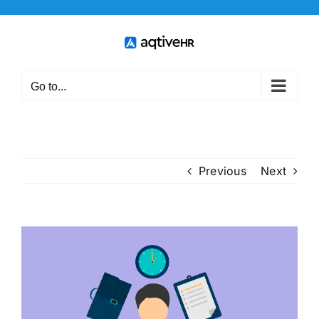
Skip
to
content
Go to...
Previous
Next
View
Larger
Image