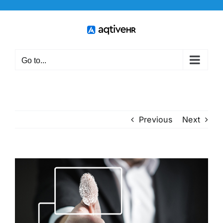
Skip
to
content
Go to...
Previous
Next
View
Larger
Image