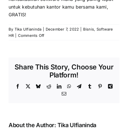
untuk kebutuhan kantor kamu bersama kami,
GRATIS!
By
Tika Ulfianinda
|
December 7, 2022
|
Bisnis
,
Software
on
HR
|
Comments Off
7
Macam
Teknologi
Touchless
Share This Story, Choose Your
Memudahkan
Hidup,
Platform!
Pernah
Coba?
Facebook
X
Bluesky
Reddit
LinkedIn
WhatsApp
Telegram
Tumblr
Pinterest
Xing
Email
About the Author:
Tika Ulfianinda