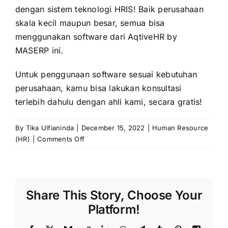
dengan sistem teknologi HRIS! Baik perusahaan
skala kecil maupun besar, semua bisa
menggunakan software dari AqtiveHR by
MASERP
ini.
Untuk penggunaan software sesuai kebutuhan
perusahaan, kamu bisa lakukan konsultasi
terlebih dahulu dengan ahli kami, secara gratis!
By
Tika Ulfianinda
|
December 15, 2022
|
Human Resource
on
(HR)
|
Comments Off
Ketahui
4
Macam-
Macam
Share This Story, Choose Your
(SOP)
Standar
Platform!
Operasional
Prosedur