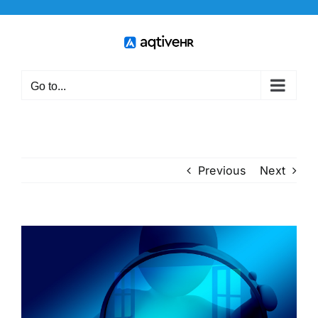
Skip
to
content
Go to...
Previous
Next
View
Larger
Image