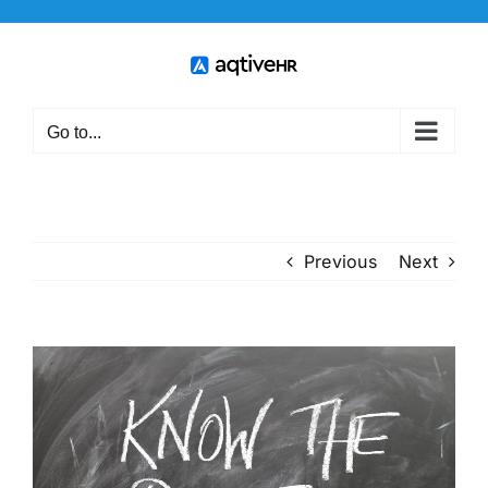
Skip
to
content
Go to...
Previous
Next
View
Larger
Image