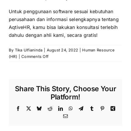
Untuk penggunaan software sesuai kebutuhan
perusahaan dan informasi selengkapnya tentang
AqtiveHR, kamu bisa lakukan konsultasi terlebih
dahulu dengan ahli kami, secara gratis!
By
Tika Ulfianinda
|
August 24, 2022
|
Human Resource
on
(HR)
|
Comments Off
SOP
Adalah:
Definisi,
Tujuan,
Share This Story, Choose Your
Manfaat,
Prinsip
Platform!
&
Contohnya
Facebook
X
Bluesky
Reddit
LinkedIn
WhatsApp
Telegram
Tumblr
Pinterest
Xing
Email