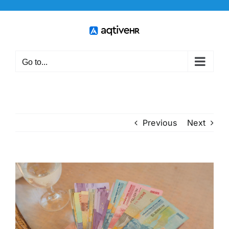
Skip
to
content
Go to...
Previous
Next
View
Larger
Image