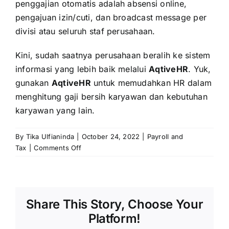
penggajian otomatis adalah absensi online,
pengajuan izin/cuti, dan broadcast message per
divisi atau seluruh staf perusahaan.
Kini, sudah saatnya perusahaan beralih ke sistem
informasi yang lebih baik melalui
AqtiveHR
. Yuk,
gunakan
AqtiveHR
untuk memudahkan HR dalam
menghitung gaji bersih karyawan dan kebutuhan
karyawan yang lain.
By
Tika Ulfianinda
|
October 24, 2022
|
Payroll and
on
Tax
|
Comments Off
Beginilah
Cara
Menghitung
Gaji
Share This Story, Choose Your
Bersih
Karyawan
Platform!