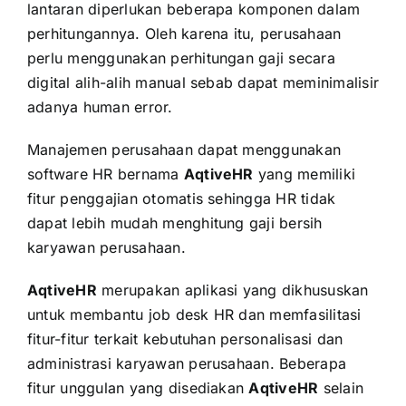
lantaran diperlukan beberapa komponen dalam
perhitungannya. Oleh karena itu, perusahaan
perlu menggunakan perhitungan gaji secara
digital alih-alih manual sebab dapat meminimalisir
adanya human error.
Manajemen perusahaan dapat menggunakan
software HR bernama
AqtiveHR
yang memiliki
fitur penggajian otomatis sehingga HR tidak
dapat lebih mudah menghitung gaji bersih
karyawan perusahaan.
AqtiveHR
merupakan aplikasi yang dikhususkan
untuk membantu job desk HR dan memfasilitasi
fitur-fitur terkait kebutuhan personalisasi dan
administrasi karyawan perusahaan. Beberapa
fitur unggulan yang disediakan
AqtiveHR
selain