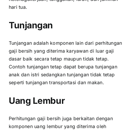
hari tua.
Tunjangan
Tunjangan adalah komponen lain dari perhitungan
gaji bersih yang diterima karyawan di luar gaji
dasar baik secara tetap maupun tidak tetap.
Contoh tunjangan tetap dapat berupa tunjangan
anak dan istri sedangkan tunjangan tidak tetap
seperti tunjangan transportasi dan makan.
Uang Lembur
Perhitungan gaji bersih juga berkaitan dengan
komponen uang lembur yang diterima oleh