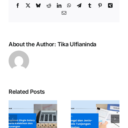
Facebook
X
Bluesky
Reddit
LinkedIn
WhatsApp
Telegram
Tumblr
Pinterest
Xing
Email
About the Author:
Tika Ulfianinda
Related Posts
n
Apa Itu
Kumpulan
Tunjangan
Jenis Pajak
Jabatan?
Penghasila