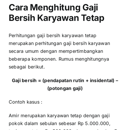
Cara Menghitung Gaji
Bersih Karyawan Tetap
Perhitungan gaji bersih karyawan tetap
merupakan perhitungan gaji bersih karyawan
secara umum dengan mempertimbangkan
beberapa komponen. Rumus menghitungnya
sebagai berikut.
Gaji bersih = (pendapatan rutin + insidental) –
(potongan gaji)
Contoh kasus :
Amir merupakan karyawan tetap dengan gaji
pokok dalam sebulan sebesar Rp 5.000.000,