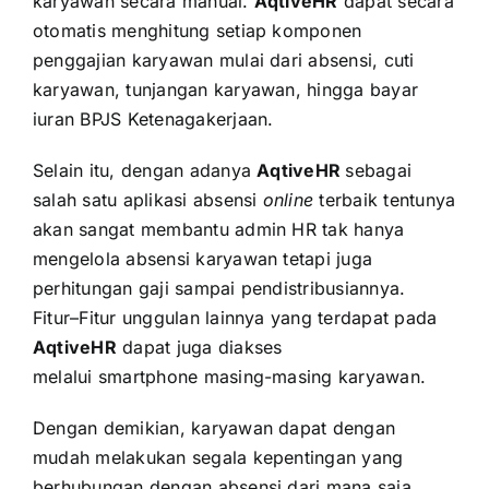
karyawan secara manual.
AqtiveHR
dapat secara
otomatis menghitung setiap komponen
penggajian karyawan mulai dari absensi, cuti
karyawan, tunjangan karyawan, hingga bayar
iuran BPJS Ketenagakerjaan.
Selain itu, dengan adanya
AqtiveHR
sebagai
salah satu aplikasi absensi
online
terbaik tentunya
akan sangat membantu admin HR tak hanya
mengelola absensi karyawan tetapi juga
perhitungan gaji sampai pendistribusiannya.
Fitur–Fitur unggulan lainnya yang terdapat pada
AqtiveHR
dapat juga diakses
melalui smartphone masing-masing karyawan.
Dengan demikian, karyawan dapat dengan
mudah melakukan segala kepentingan yang
berhubungan dengan absensi dari mana saja