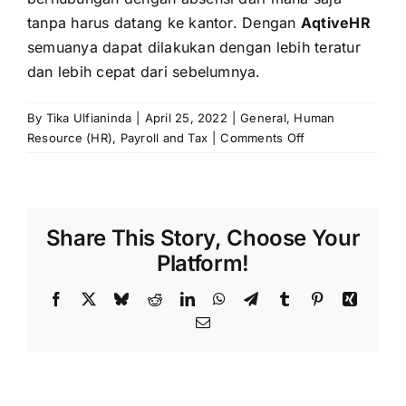
tanpa harus datang ke kantor. Dengan
AqtiveHR
semuanya dapat dilakukan dengan lebih teratur
dan lebih cepat dari sebelumnya.
By
Tika Ulfianinda
|
April 25, 2022
|
General
,
Human
on
Resource (HR)
,
Payroll and Tax
|
Comments Off
4
Program
BPJS
Ketenagakerjaan
Share This Story, Choose Your
Platform!
Facebook
X
Bluesky
Reddit
LinkedIn
WhatsApp
Telegram
Tumblr
Pinterest
Xing
Email