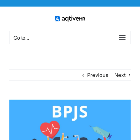
Skip
to
content
Go to...
Previous
Next
View
Larger
Image