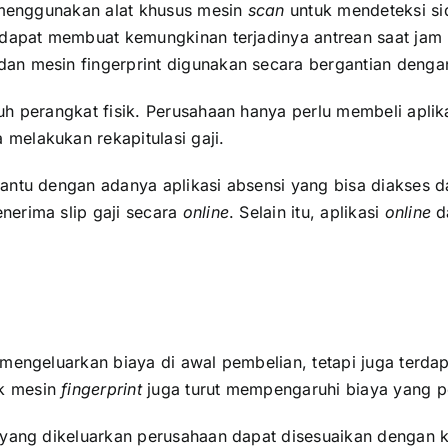
enggunakan alat khusus mesin
scan
untuk mendeteksi si
i dapat membuat kemungkinan terjadinya antrean saat ja
an mesin fingerprint digunakan secara bergantian denga
h perangkat fisik. Perusahaan hanya perlu membeli aplika
melakukan rekapitulasi gaji.
antu dengan adanya aplikasi absensi yang bisa diakses d
nerima slip gaji secara
online
. Selain itu, aplikasi
online
d
 mengeluarkan biaya di awal pembelian, tetapi juga terd
k mesin
fingerprint
juga turut mempengaruhi biaya yang pe
a yang dikeluarkan perusahaan dapat disesuaikan denga