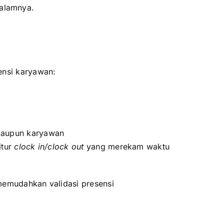
dalamnya.
ensi karyawan:
 maupun karyawan
itur
clock in/clock out
yang merekam waktu
emudahkan validasi presensi