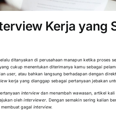
terview Kerja yang 
selalu ditanyakan di perusahaan manapun ketika proses s
es yang cukup menentukan diterimanya kamu sebagai pelam
dian
user
, atau bahkan langsung berhadapan dengan direkt
view
kerja
yang dianggap sebagai pertanyaan jebakan unt
pertanyaan
interview
dan menambah wawasan, artikel kali
iajukan oleh
interviewer
. Dengan semakin sering kalian berl
si membuat gagal
interview.