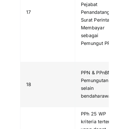
Pejabat
17
Penandatanganan
Surat Perintah
Membayar
sebagai
Pemungut PPN
PPN & PPnBM
Pemungutan
18
selain
bendaharawan
PPh 25 WP
kriteria tertentu