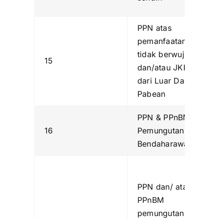
PPN atas
pemanfaatan BKP
tidak berwujud
15
dan/atau JKP
dari Luar Daerah
Pabean
PPN & PPnBM
16
Pemungutan
Bendaharawan
PPN dan/ atau
PPnBM
pemungutan oleh