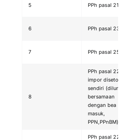
5
PPh pasal 21
6
PPh pasal 23/26
7
PPh pasal 25
PPh pasal 22
impor disetor
sendiri (dilunasi
8
bersamaan
dengan bea
masuk,
PPN,PPnBM)
PPh pasal 22