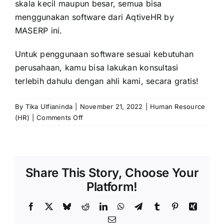
skala kecil maupun besar, semua bisa
menggunakan software dari AqtiveHR by
MASERP ini.
Untuk penggunaan software sesuai kebutuhan
perusahaan, kamu bisa lakukan konsultasi
terlebih dahulu dengan ahli kami, secara gratis!
By
Tika Ulfianinda
|
November 21, 2022
|
Human Resource
on
(HR)
|
Comments Off
Inilah
Batas
Penyetoran
PPh
Share This Story, Choose Your
Pribadi
Dan
Platform!
Badan
Hukum
Facebook
X
Bluesky
Reddit
LinkedIn
WhatsApp
Telegram
Tumblr
Pinterest
Xing
Email