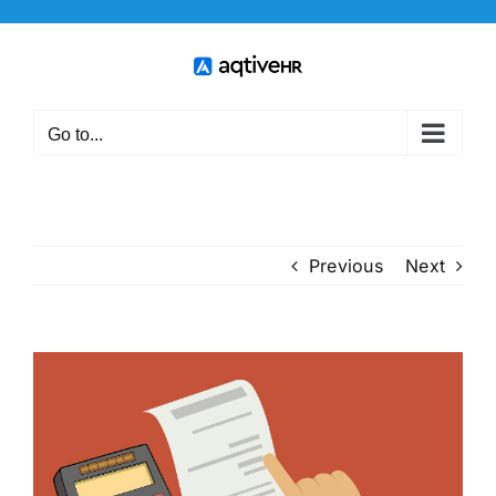
Skip
to
content
Go to...
Previous
Next
View
Larger
Image