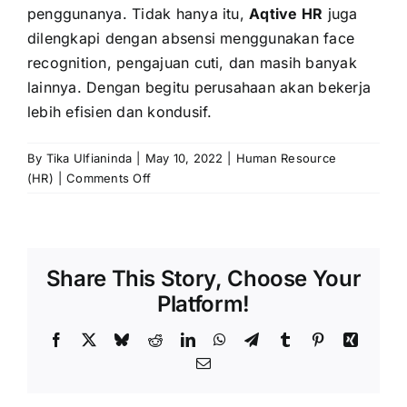
penggunanya. Tidak hanya itu,
Aqtive HR
juga
dilengkapi dengan absensi menggunakan face
recognition, pengajuan cuti, dan masih banyak
lainnya. Dengan begitu perusahaan akan bekerja
lebih efisien dan kondusif.
By
Tika Ulfianinda
|
May 10, 2022
|
Human Resource
on
(HR)
|
Comments Off
Surat
Peringatan
Karyawan
(SP):
Share This Story, Choose Your
Simak
Fungsi-
Platform!
Fungsinya
Facebook
X
Bluesky
Reddit
LinkedIn
WhatsApp
Telegram
Tumblr
Pinterest
Xing
Email