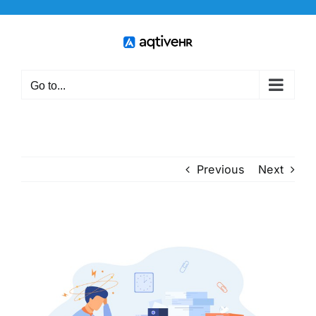
Skip
to
content
Go to...
Previous
Next
View
Larger
Image