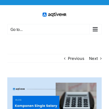
Skip
to
content
Go to...
Previous
Next
View
Larger
Image