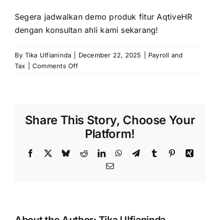
Segera jadwalkan demo produk fitur AqtiveHR
dengan konsultan ahli kami sekarang!
By
Tika Ulfianinda
|
December 22, 2025
|
Payroll and
on
Tax
|
Comments Off
Komponen
Single
Salary
Beserta
Share This Story, Choose Your
Kelebihan
dan
Platform!
Kekurangan
Facebook
X
Bluesky
Reddit
LinkedIn
WhatsApp
Telegram
Tumblr
Pinterest
Xing
Email