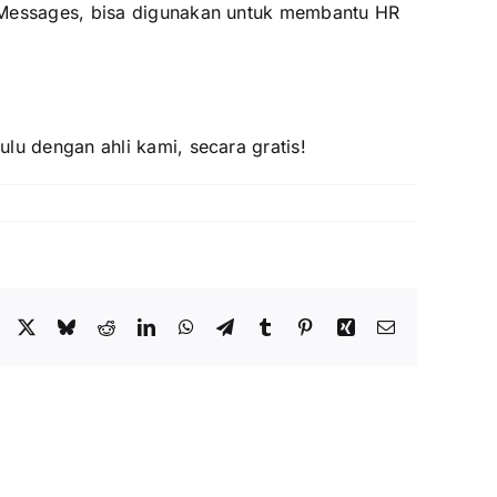
t Messages, bisa digunakan untuk membantu HR
lu dengan ahli kami, secara gratis!
Facebook
X
Bluesky
Reddit
LinkedIn
WhatsApp
Telegram
Tumblr
Pinterest
Xing
Email