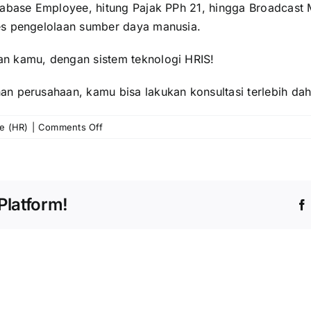
atabase Employee, hitung Pajak PPh 21, hingga Broadcas
ses pengelolaan sumber daya manusia.
n kamu, dengan sistem teknologi HRIS!
n perusahaan, kamu bisa lakukan konsultasi terlebih dahu
on
e (HR)
|
Comments Off
Remote
Hiring,
Definisi,
hingga
Platform!
Manfaatnya
di
Zaman
Sekarang