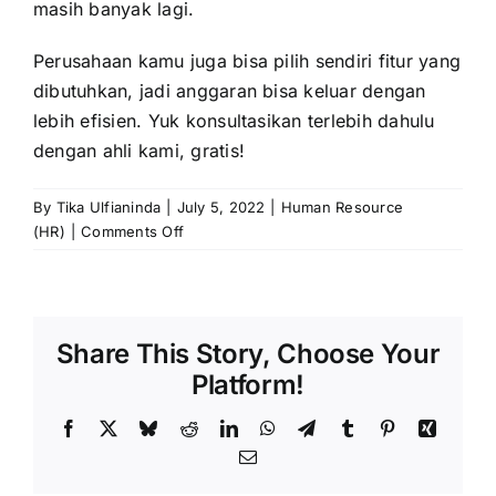
masih banyak lagi.
Perusahaan kamu juga bisa pilih sendiri fitur yang
dibutuhkan, jadi anggaran bisa keluar dengan
lebih efisien. Yuk konsultasikan terlebih dahulu
dengan ahli kami, gratis!
By
Tika Ulfianinda
|
July 5, 2022
|
Human Resource
on
(HR)
|
Comments Off
Mengenal
Jenis
dan
Tipe
Share This Story, Choose Your
Kepribadian,
Fungsi,
Platform!
dan
Ciri-
Facebook
X
Bluesky
Reddit
LinkedIn
WhatsApp
Telegram
Tumblr
Pinterest
Xing
cirinya
Email