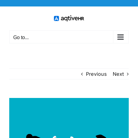
Skip
to
content
Go to...
Previous
Next
View
Larger
Image