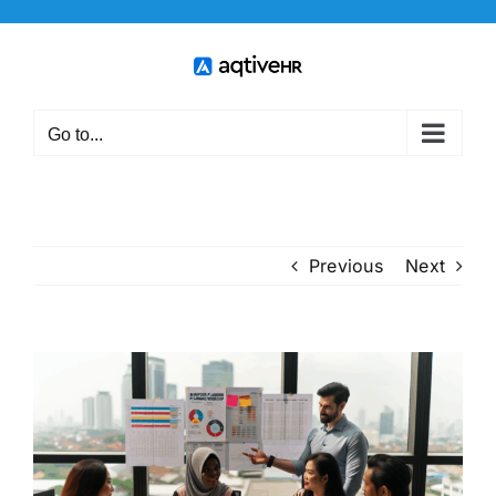
Skip
to
content
Go to...
Previous
Next
View
Larger
Image