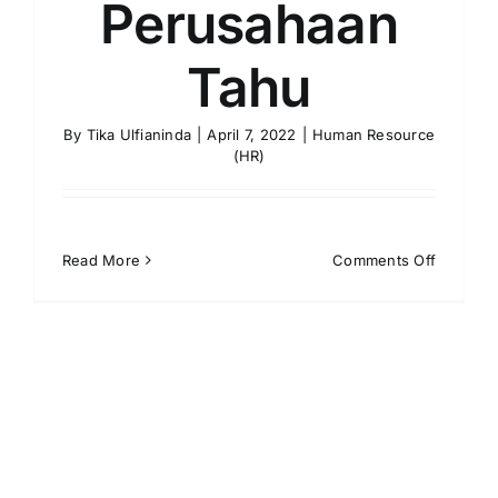
Perusahaan
Tahu
By
Tika Ulfianinda
|
April 7, 2022
|
Human Resource
(HR)
on
Read More
Comments Off
4
Fitur
Softwar
HR
yang
Penting
Perusah
Tahu