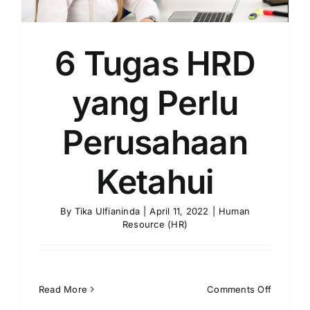
6 Tugas HRD
yang Perlu
Perusahaan
Ketahui
By
Tika Ulfianinda
|
April 11, 2022
|
Human
Resource (HR)
on
Read More
Comments Off
6