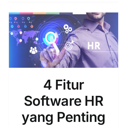
Tugas
HRD
yang
Perlu
Perusah
Ketahui
4 Fitur
Software HR
yang Penting