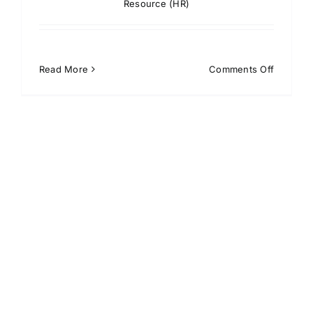
Resource (HR)
on
Read More
Comments Off
6
Pertany
Exit
Intervie
Bagi
Karyawa
yang
Akan
Resign