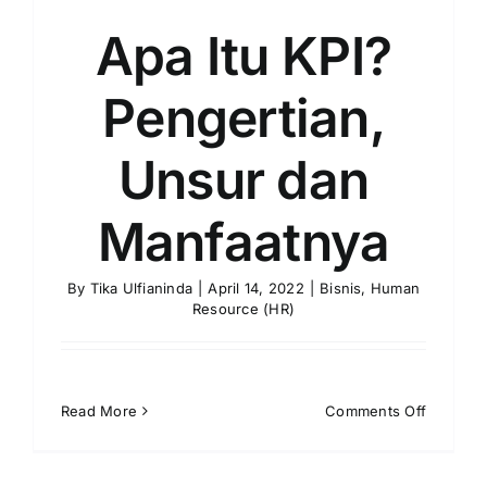
Apa Itu KPI?
Pengertian,
Unsur dan
Manfaatnya
By
Tika Ulfianinda
|
April 14, 2022
|
Bisnis
,
Human
Resource (HR)
on
Read More
Comments Off
Apa
Itu
KPI?