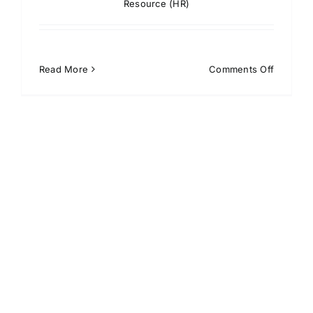
Resource (HR)
on
Read More
Comments Off
Aplikasi
Absensi
Android,
Kenali
Manfaat
dan
Keunggu