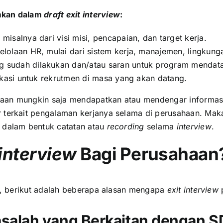
umkan dalam
draft exit interview
:
, misalnya dari visi misi, pencapaian, dan target kerja.
lolaan HR, mulai dari sistem kerja, manajemen, lingkung
 sudah dilakukan dan/atau saran untuk program mendat
kasi untuk rekrutmen di masa yang akan datang.
aan mungkin saja mendapatkan atau mendengar informasi 
 terkait pengalaman kerjanya selama di perusahaan. Maka 
u dalam bentuk catatan atau
recording
selama
interview
.
 interview
Bagi Perusahaan
an, berikut adalah beberapa alasan mengapa
exit interview
p
salah yang Berkaitan dengan 