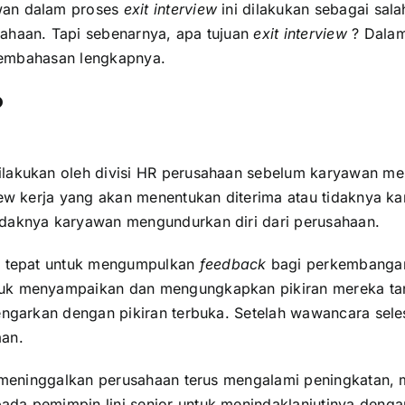
wan dalam proses
exit interview
ini dilakukan sebagai sal
sahaan. Tapi sebenarnya, apa tujuan
exit interview
? Dalam
 pembahasan lengkapnya.
?
lakukan oleh divisi HR perusahaan sebelum karyawan me
iew kerja yang akan menentukan diterima atau tidaknya k
idaknya karyawan mengundurkan diri dari perusahaan.
g tepat untuk mengumpulkan
feedback
bagi perkembangan
ntuk menyampaikan dan mengungkapkan pikiran mereka t
dengarkan dengan pikiran terbuka. Setelah wawancara sel
aan.
ng meninggalkan perusahaan terus mengalami peningkatan, 
ada pemimpin lini senior untuk menindaklanjutinya denga