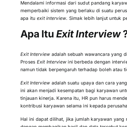
Mendalami informasi dari sudut pandang karya
memperbaiki sistem yang berlaku di suatu peru
apa itu
exit interview
. Simak lebih lanjut untuk
‍Apa Itu
Exit Interview
Exit Interview
adalah sebuah wawancara yang di
Proses
Exit Interview
ini berbeda dengan interv
namun tidak berpengaruh terhadap boleh atau t
Exit Interview
adalah suatu upaya dan cara yan
ini akan menjadi kesempatan bagi karyawan u
tinjauan kinerja. Karena itu, HR pun harus men
kontribusi karyawan selama ini kepada perusah
Hal ini dapat dilihat, jika jumlah karyawan ya
dengan membagikan hasil dan data tersebut kep